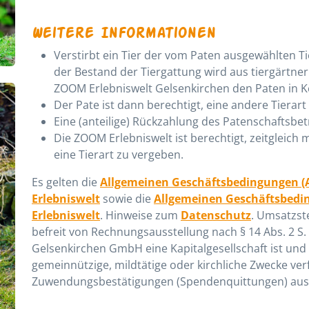
Weitere Informationen
Verstirbt ein Tier der vom Paten ausgewählten T
der Bestand der Tiergattung wird aus tiergärtne
ZOOM Erlebniswelt Gelsenkirchen den Paten in K
Der Pate ist dann berechtigt, eine andere Tierar
Eine (anteilige) Rückzahlung des Patenschaftsbetr
Die ZOOM Erlebniswelt ist berechtigt, zeitgleich
eine Tierart zu vergeben.
Es gelten die
Allgemeinen Geschäftsbedingungen (
Erlebniswelt
sowie die
Allgemeinen Geschäftsbedi
Erlebniswelt
. Hinweise zum
Datenschutz
. Umsatzste
befreit von Rechnungsausstellung nach § 14 Abs. 2 S.
Gelsenkirchen GmbH eine Kapitalgesellschaft ist und 
gemeinnützige, mildtätige oder kirchliche Zwecke verfo
Zuwendungsbestätigungen (Spendenquittungen) ausste