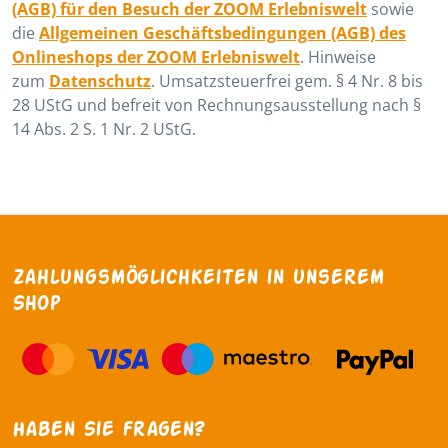
(AGB) für den Besuch der ZOOM Erlebniswelt
sowie
die
Allgemeinen Geschäftsbedingungen (AGB) des
Onlineshops der ZOOM Erlebniswelt
. Hinweise
zum
Datenschutz
. Umsatzsteuerfrei gem. § 4 Nr. 8 bis
28 UStG und befreit von Rechnungsausstellung nach §
14 Abs. 2 S. 1 Nr. 2 UStG.
Zahlungsmöglichkeiten in unserem
Shop
Haben Sie fragen?