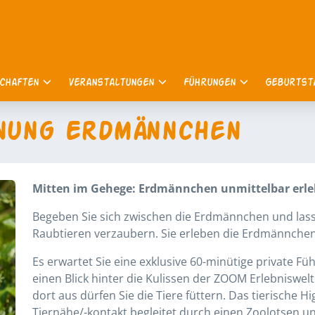
schaften
Veranstaltungen
Führungen
Geburts
nung Erdmännchen
Mitten im Gehege: Erdmännchen unmittelbar erl
Begeben Sie sich zwischen die Erdmännchen und lasse
Raubtieren verzaubern. Sie erleben die Erdmännchen
Es erwartet Sie eine exklusive 60-minütige private Fü
einen Blick hinter die Kulissen der ZOOM Erlebniswel
dort aus dürfen Sie die Tiere füttern. Das tierische H
Tiernähe/-kontakt begleitet durch einen Zoolotsen un