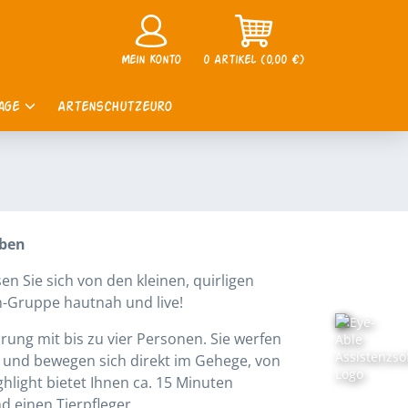
Mein Konto
0 Artikel (0,00 €)
tage
Artenschutzeuro
eben
n Sie sich von den kleinen, quirligen
-Gruppe hautnah und live!
hrung mit bis zu vier Personen. Sie werfen
t und bewegen sich direkt im Gehege, von
ighlight bietet Ihnen ca. 15 Minuten
d einen Tierpfleger.