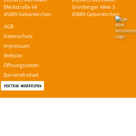
Bleckstraße 64
Grimberger Allee 3
45889 Gelsenkirchen
45889 Gelsenkirchen
AGB
Datenschutz
Impressum
Website
Öffnungszeiten
Barrierefreiheit
Vertrag widerrufen